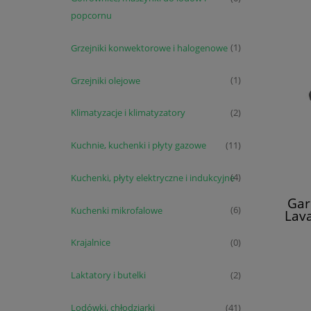
popcornu
Grzejniki konwektorowe i halogenowe
(1)
Grzejniki olejowe
(1)
Klimatyzacje i klimatyzatory
(2)
Kuchnie, kuchenki i płyty gazowe
(11)
Kuchenki, płyty elektryczne i indukcyjne
(4)
Gar
Kuchenki mikrofalowe
(6)
Lava
Krajalnice
(0)
Laktatory i butelki
(2)
Lodówki, chłodziarki
(41)