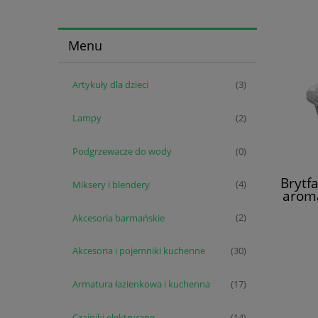
Menu
Artykuły dla dzieci
(3)
Lampy
(2)
Podgrzewacze do wody
(0)
Brytf
Miksery i blendery
(4)
arom
Akcesoria barmańskie
(2)
Akcesoria i pojemniki kuchenne
(30)
Armatura łazienkowa i kuchenna
(17)
Czajniki elektryczne
(14)