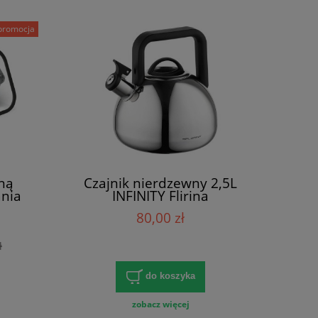
promocja
aną
Czajnik nierdzewny 2,5L
ania
INFINITY Flirina
T1310
80,00 zł
ł
do koszyka
zobacz więcej