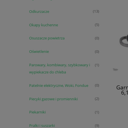
Odkurzacze
(13)
Okapy kuchenne
(5)
Osuszacze powietrza
(0)
Oświetlenie
(0)
Parowary, kombiwary, szybkowary i
(1)
wypiekacze do chleba
Patelnie elektryczne, Woki, Fondue
(0)
Gar
6,
Piecyki gazowe i promienniki
(2)
Piekarniki
(1)
Pralki i suszarki
(9)