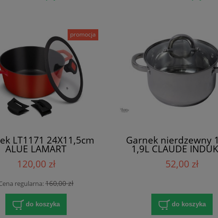
promocja
ek LT1171 24X11,5cm
Garnek nierdzewny 
ALUE LAMART
1,9L CLAUDE INDUK
120,00 zł
52,00 zł
160,00 zł
Cena regularna:
do koszyka
do koszyka