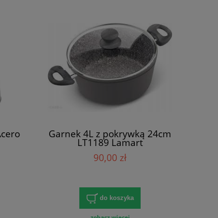
Acero
Garnek 4L z pokrywką 24cm
LT1189 Lamart
90,00 zł
do koszyka
zobacz więcej