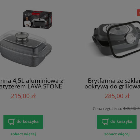
anna 4,5L aluminiowa z
Brytfanna ze szkl
atyzerem LAVA STONE
pokrywą do grillow
Florina 32x11 cm
zestaw ROUX 7L+3L L
215,00 zł
285,00 zł
Lamart
435,00 z
Cena regularna:
do koszyka
do koszyka
zobacz więcej
zobacz więcej