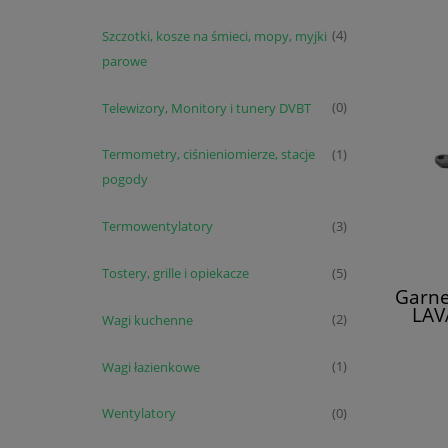
Szczotki, kosze na śmieci, mopy, myjki
(4)
parowe
Telewizory, Monitory i tunery DVBT
(0)
Termometry, ciśnieniomierze, stacje
(1)
pogody
Termowentylatory
(3)
Tostery, grille i opiekacze
(5)
Garne
LAV
Wagi kuchenne
(2)
Wagi łazienkowe
(1)
Wentylatory
(0)