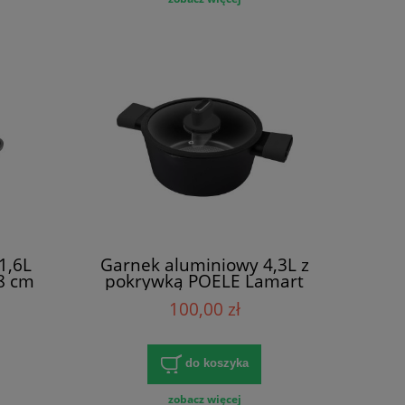
1,6L
Garnek aluminiowy 4,3L z
18 cm
pokrywką POELE Lamart
LT1225
100,00 zł
do koszyka
zobacz więcej