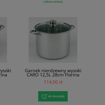
zobacz więcej
ysoki
Garnek nierdzewny wysoki
rina
CARO 12,5L 28cm Florina
114,00 zł
do koszyka