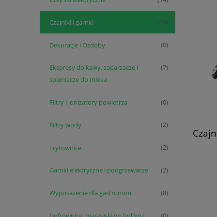
Czajniki i garnki
(40)
Dekoracje i Ozdoby
(0)
Ekspresy do kawy, zaparzacze i
(7)
spieniacze do mleka
Filtry i jonizatory powietrza
(0)
Filtry wody
(2)
Czajn
Frytownice
(2)
Garnki elektryczne i podgrzewacze
(2)
Wyposażenie dla gastronomi
(8)
Gofrownice, maszynki do lodów i
(0)