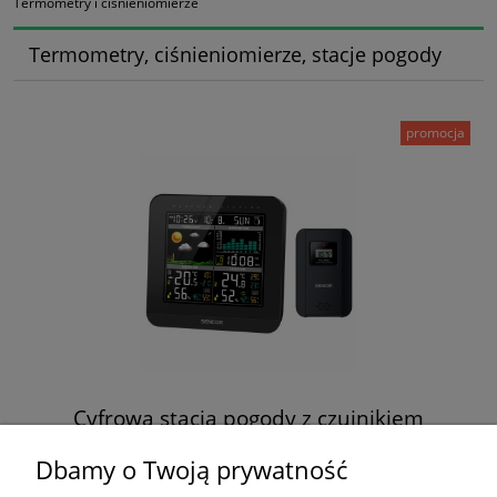
Termometry i ciśnieniomierze
Termometry, ciśnieniomierze, stacje pogody
promocja
Cyfrowa stacja pogody z czujnikiem
zewnętrznym SWS 5800 Sencor
Dbamy o Twoją prywatność
180,00 zł