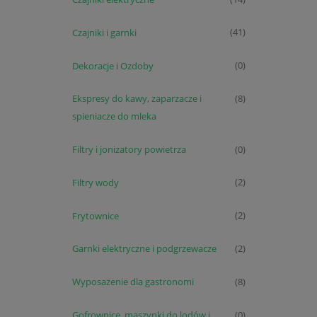
Czajniki i garnki
(41)
Dekoracje i Ozdoby
(0)
Ekspresy do kawy, zaparzacze i
(8)
spieniacze do mleka
Filtry i jonizatory powietrza
(0)
Filtry wody
(2)
Frytownice
(2)
Garnki elektryczne i podgrzewacze
(2)
Wyposażenie dla gastronomi
(8)
Gofrownice, maszynki do lodów i
(0)