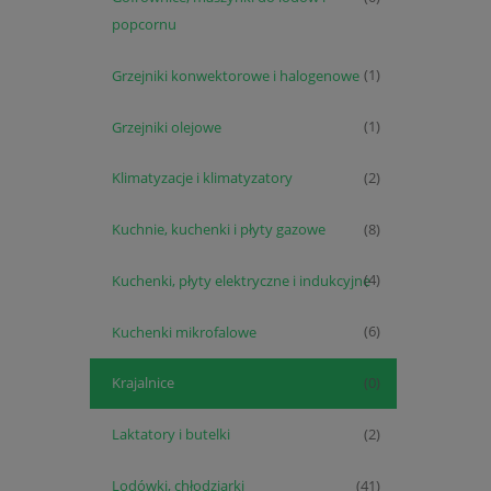
popcornu
Grzejniki konwektorowe i halogenowe
(1)
Grzejniki olejowe
(1)
Klimatyzacje i klimatyzatory
(2)
Kuchnie, kuchenki i płyty gazowe
(8)
Kuchenki, płyty elektryczne i indukcyjne
(4)
Kuchenki mikrofalowe
(6)
Krajalnice
(0)
Laktatory i butelki
(2)
Lodówki, chłodziarki
(41)