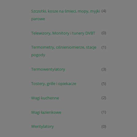
Szczotki, kosze na śmieci, mopy, myjki
(4)
parowe
Telewizory, Monitory i tunery DVBT
(0)
Termometry, ciśnieniomierze, stacje
(1)
pogody
Termowentylatory
(3)
Tostery, grille i opiekacze
(5)
Wagi kuchenne
(2)
Wagi łazienkowe
(1)
Wentylatory
(0)