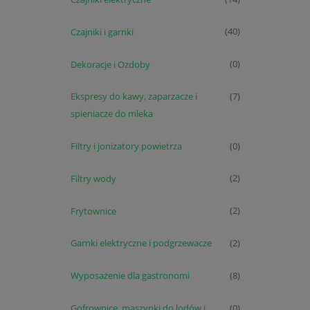
Czajniki i garnki
(40)
Dekoracje i Ozdoby
(0)
Ekspresy do kawy, zaparzacze i
(7)
spieniacze do mleka
Filtry i jonizatory powietrza
(0)
Filtry wody
(2)
Frytownice
(2)
Garnki elektryczne i podgrzewacze
(2)
Wyposażenie dla gastronomi
(8)
Gofrownice, maszynki do lodów i
(0)