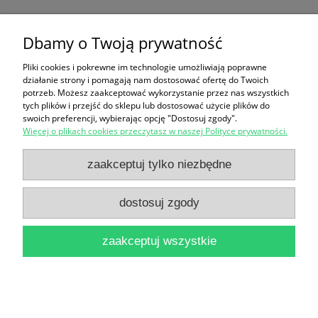
Wiertarka udarowa Fieldmann FDV
200711-E
Dbamy o Twoją prywatność
100,00 zł
Pliki cookies i pokrewne im technologie umożliwiają poprawne
działanie strony i pomagają nam dostosować ofertę do Twoich
potrzeb. Możesz zaakceptować wykorzystanie przez nas wszystkich
tych plików i przejść do sklepu lub dostosować użycie plików do
do koszyka
swoich preferencji, wybierając opcję "Dostosuj zgody".
Więcej o plikach cookies przeczytasz w naszej Polityce prywatności.
zaakceptuj tylko niezbędne
Informacje
dostosuj zgody
Odstąpienie od umowy tutaj
zaakceptuj wszystkie
pokaż pełną wersję strony
Sklep internetowy Shoper.pl